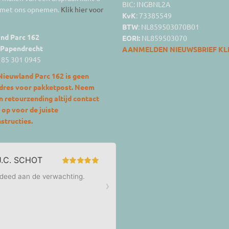
BIC: INGBNL2A
 met ons opnemen.
Klik hier voor
KvK
: 73385549
BTW
: NL859503070B01
nd Parc 162
EORI:
NL859503070
 Papendrecht
AANMELDEN NIEUWSBRIEF KLI
1 85 301 0945
Nieuwland Parc 162 is geen
dres voor pakketpost. Neem
 retourzending altijd contact
op voor de juiste
structies.