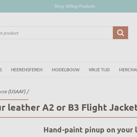
Story Telling Products
S
HEERENSFEREN
MODELBOUW
VRIJE TIJD
MERCHA
orce (USAAF)
/
r leather A2 or B3 Flight Jacke
Hand-paint pinup on your l