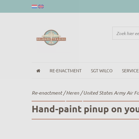
RE-ENACTMENT
SGT WILCO
SERVICE
Re-enactment
/
Heren
/
United States Army Air F
Hand-paint pinup on you