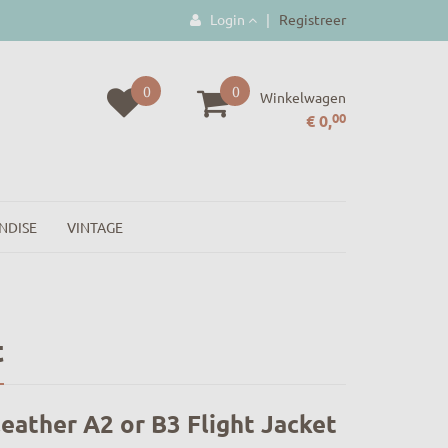
Login
|
Registreer
0
0
Winkelwagen
00
€ 0,
NDISE
VINTAGE
t
eather A2 or B3 Flight Jacket