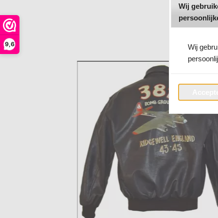
Wij gebrui
persoonlijk
9,6
Wij gebr
persoonli
Accepte