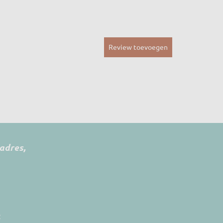
Review toevoegen
radres,
2