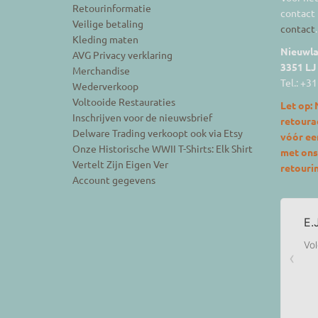
Retourinformatie
contact
Veilige betaling
contact
.
Kleding maten
Nieuwla
AVG Privacy verklaring
3351 LJ
Merchandise
Tel.: +3
Wederverkoop
Voltooide Restauraties
Let op: 
Inschrijven voor de nieuwsbrief
retoura
Delware Trading verkoopt ook via Etsy
vóór een
Onze Historische WWII T-Shirts: Elk Shirt
met ons 
Vertelt Zijn Eigen Ver
retourin
Account gegevens