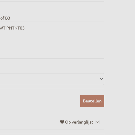
 of B3
WT-PNTNT03
Bestellen
Op verlanglijst