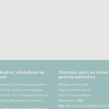
adres, uitsluitend op
Statutair, post- en retou
aak
geen bezoekadres
shop is 24 uur per dag online
Delware Trading BV
. Onze winkel en opslag aan
Aagje Dekenstraat 8
d Parc 162 in Papendrecht zijn
3351GA Papendrecht
end op afspraak te bezoeken.
Bankrelatie:
ING
ING
IBAN: NL71INGB000912353
 maken van een afspraak kunt u