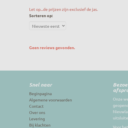
Let op...de prijzen zijn exclusief de jas.
Sorteren op:
Geen reviews gevonden.
Snel naar
Bezoek
afspr
Beginpagina
Onze web
Algemene voorwaarden
geopend
Contact
Nieuwlan
Over ons
uitsluit
Levering
Bij klachten
Voor het